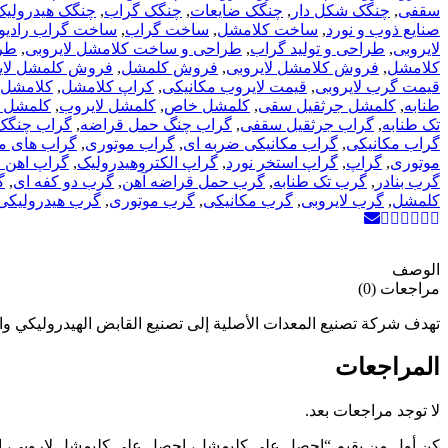
سقفی
,
چنگک شکل دار
,
چنگک ضایعات
,
چنگک گراب
,
چنگک هیدرولیک
صنایع ذوب و نورد
,
ساخت کلامشل
,
ساخت گراب
,
ساخت گراب رادیو
لایروبی
,
طراحی و تولید گراب
,
طراحی و ساخت کلامشل لایروبی
,
طر
کلامشل
,
فروش کلامشل لایروبی
,
فروش کلمشل
,
فروش کلمشل لای
قیمت گرب لایروبی
,
قیمت لایروب مکانیکی
,
کراپ کلامشل
,
کلامشل
طنابه
,
کلمشل جرثقیل سقی
,
کلمشل خاص
,
کلمشل لایروب
,
کلمشل ل
تک طنابه
,
گراب جرثقیل سقفی
,
گراب چنگ حمل قراضه
,
گراب چنگک
گراب مکانیکی
,
گراب مکانیکی ضربه ای
,
گراب موتوری
,
گراب های م
موتوری
,
گراپ
,
گراپ استخر نورد
,
گراپ الکتروهیدرولیک
,
گراپ اهن 
گرب بنادر
,
گرب تک طنابه
,
گرب حمل قراضه آهن
,
گرب دو کفه ای
,
گ
کلمشل
,
گرب لایروبی
,
گرب مکانیکی
,
گرب موتوری
,
گرب هیدرولیکی
الوصف
مراجعات (0)
تهدف شركة تصنيع المعدات الأصلية إلى تصنيع القابض الهيدروليكي وا
المراجعات
لا توجد مراجعات بعد.
كن أول من يقيم “احصل على كليمشل، احصل على كليمشل لاروبي، اح