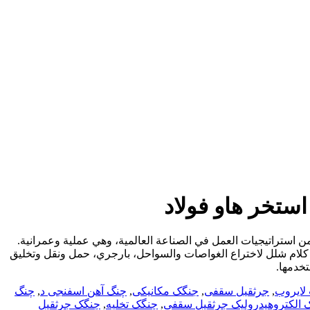
تخر هاو فولاد
ستراتيجيات العمل في الصناعة العالمية، وهي عملية وعمرانية.
ت. كلام شلل لاختراع الغواصات والسواحل، بارجري، حمل ونقل وتخليق
خدمها.
لایروب
,
جرثقیل سقفی
,
جنگک مکانیکی
,
چنگ آهن اسفنجی د
,
چنگ
 الکتروهیدرولیک جرثقیل سقفی
,
چنگک تخلیه
,
چنگک جرثقیل