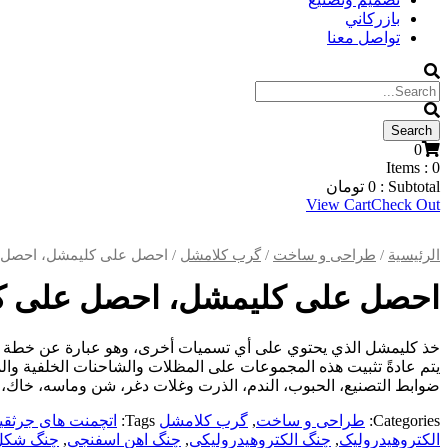
بازركاني
تواصل معنا
0
Items :
0
Subtotal :
0
تومان
View Cart
Check Out
الرئيسية
/
طراحی و ساخت
/
گرب کلامشل
/ احصل على كليمشل، احصل ع
احصل على كليمشل، احصل على كلي
خذ كليمشل الذي يحتوي على أي تسميات أخرى، وهو عبارة عن خطة مد
يتم عادةً تثبيت هذه المجموعات على المظلات والشاحنات الخلفية والم
ضوابط التصنيع، الحبوب، الندم، الذرت وغلات دغر، شن وماسه، خاك، 
Categories:
طراحی و ساخت
,
گرب کلامشل
Tags:
اتچمنت های جرثق
الکتروهیدرولیک
,
چنگ الکتروهیدرولیکی
,
چنگ اهن اسفنجی
,
چنگ شکل 