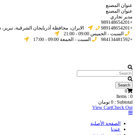
عنوان المصنع
عنوان المصنع
مدير تجاري
+989148654201
+989148654201
الایران، محافظة آذربایجان الشرقیة، تبریز،
السبت - الخميس 09:00 - 21:00
+984134481592
السبت - الجمعة 09:00 - 17:00
0
Items :
0
Subtotal :
0
تومان
View Cart
Check Out
الصفحة الأصلية
عندنا
تصميم وتصنيع