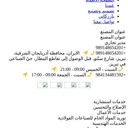
عندنا
تصميم وتصنيع
بازركاني
تواصل معنا
عنوان المصنع
عنوان المصنع
مدير تجاري
+989148654201
+989148654201
الایران، محافظة آذربایجان الشرقیة،
تبریز، شارع سنّتو، قبل الوصول إلى تقاطع المطار، حيّ الصناعي
في تبریز.
السبت - الخميس 09:00 - 21:00
+984134481592
السبت - الجمعة 09:00 - 17:00
خدمات استشارية
الإصلاح والتحسين
خدمات الأعمال
توريد المواد الخام للصناعات الفولاذية
الخدمات الهندسية