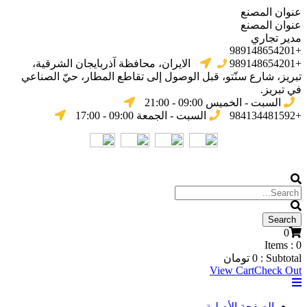
عنوان المصنع
عنوان المصنع
مدير تجاري
+989148654201
+989148654201
الایران، محافظة آذربایجان الشرقیة،
تبریز، شارع سنّتو، قبل الوصول إلى تقاطع المطار، حيّ الصناعي
في تبریز.
السبت - الخميس 09:00 - 21:00
+984134481592
السبت - الجمعة 09:00 - 17:00
0
Items :
0
Subtotal :
0
تومان
View Cart
Check Out
الصفحة الأصلية