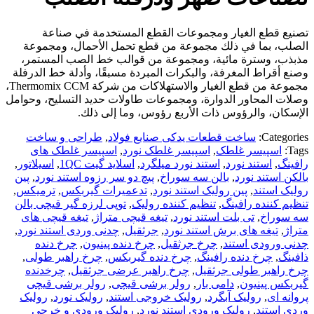
تصنيع قطع الغيار ومجموعات القطع المستخدمة في صناعة
الصلب، بما في ذلك مجموعة من قطع تحمل الأحمال، ومجموعة
مذبذب، وسترة مائية، ومجموعة من قوالب خط الصب المستمر،
وصنع أقراط المغرفة، والبكرات المبردة مسبقًا، وأدلة خط الدرفلة
مجموعة من قطع الغيار والاستهلاكات من شركة Thermomix CCM،
وصلات المحاور الدوارة، ومجموعات طاولات حديد التسليح، وحوامل
الإسكان، والرؤوس ذات الأربع رؤوس، وما إلى ذلك.
Categories:
ساخت قطعات یدکی صنایع فولاد
,
طراحی و ساخت
Tags:
اسپیسر غلطک
,
اسپیسر غلطک نورد
,
اسپیسر غلطک های
رافینگ
,
استند نورد
,
استند نورد میلگرد
,
اسلاید گیت 1QC
,
اسیلاتور
,
بالکن استند نورد
,
بالن سه سوراخ
,
پیچ دو سر رزوه استند نورد
,
پین
رولیک استند
,
پین رولیک استند نورد
,
تدعمیرات گیربکس
,
ترمیکس
,
تنظیم کننده رافینگ
,
تنظیم کننده رولیک
,
توپی لرزه گیر قیچی بالن
سه سوراخ
,
تی بلت استند نورد
,
تیغه قیچی متراژ
,
تیغه قیچی های
متراژ
,
تیغه های برش استند نورد
,
جرثقیل
,
چدنی وردی استند نورد
,
چدنی ورودی استند
,
چرخ جرثقیل
,
چرخ دنده پینیون
,
چرخ دنده
ذافینگ
,
چرخ دنده رافینگ
,
چرخ دنده گیربکس
,
چرخ راهبر طولی
,
چرخ راهبر طولی جرثقیل
,
چرخ راهبر عرضی جرثقیل
,
چرخدنده
گیربکس پینیون
,
دامی بار
,
رولر برشی قیچی
,
رولر برشی قیچی
پروانه ای
,
رولیک آبگرد
,
رولیک خروجی استند
,
رولیک نورد
,
رولیک
وردی استند
,
رولیک ورودی استند نورد
,
رولیک ورودی و خرجی