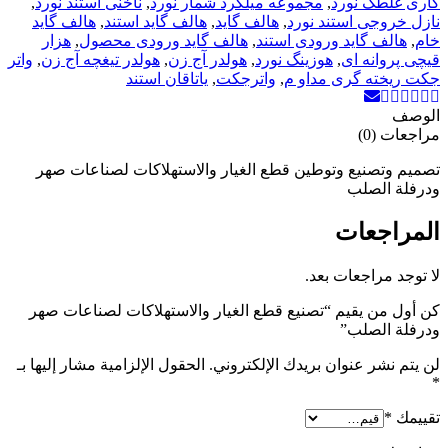
کاری غلطک نورد
,
مجموعه میلگرد شمار نورد
,
ناخنی استند نورد
,
نازل خروجی استند نورد
,
هالف گاید
,
هالف گاید استند
,
هالف گاید
خام
,
هالف گاید ورودی استند
,
هالف گاید ورودی محصول
,
هزار
قیچی پروانه ای
,
هوزینگ نورد
,
هولدر آج زن
,
هولدر تیغچه آج زن
,
واتر
جکت ریخته گری مداو م
,
واترجکت
,
یاتاقان استند
الوصف
مراجعات (0)
تصميم وتصنيع وتوطين قطع الغيار والاستهلاكات لصناعات صهر
ودرفلة الصلب
المراجعات
لا توجد مراجعات بعد.
كن أول من يقيم “تصنيع قطع الغيار والاستهلاكات لصناعات صهر
ودرفلة الصلب”
لن يتم نشر عنوان بريدك الإلكتروني.
الحقول الإلزامية مشار إليها بـ
*
تقييمك
*