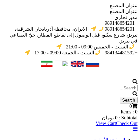
عنوان المصنع
عنوان المصنع
مدير تجاري
+989148654201
+989148654201
الایران، محافظة آذربایجان الشرقیة،
تبریز، شارع سنّتو، قبل الوصول إلى تقاطع المطار، حيّ الصناعي
في تبریز.
السبت - الخميس 09:00 - 21:00
+984134481592
السبت - الجمعة 09:00 - 17:00
0
Items :
0
Subtotal :
0
تومان
View Cart
Check Out
الصفحة الأصلية