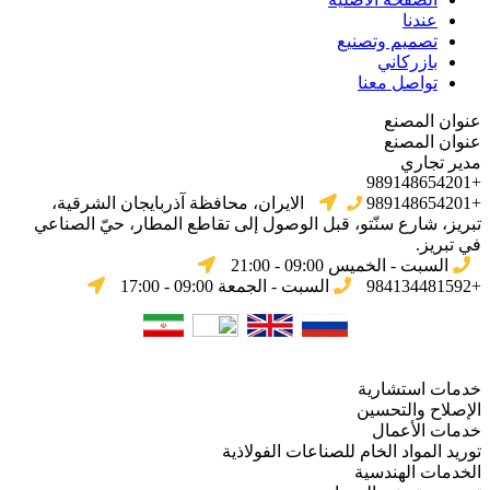
عندنا
تصميم وتصنيع
بازركاني
تواصل معنا
عنوان المصنع
عنوان المصنع
مدير تجاري
+989148654201
+989148654201
الایران، محافظة آذربایجان الشرقیة،
تبریز، شارع سنّتو، قبل الوصول إلى تقاطع المطار، حيّ الصناعي
في تبریز.
السبت - الخميس 09:00 - 21:00
+984134481592
السبت - الجمعة 09:00 - 17:00
خدمات استشارية
الإصلاح والتحسين
خدمات الأعمال
توريد المواد الخام للصناعات الفولاذية
الخدمات الهندسية