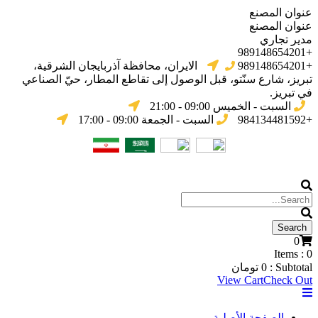
عنوان المصنع
عنوان المصنع
مدير تجاري
+989148654201
+989148654201
الایران، محافظة آذربایجان الشرقیة،
تبریز، شارع سنّتو، قبل الوصول إلى تقاطع المطار، حيّ الصناعي
في تبریز.
السبت - الخميس 09:00 - 21:00
+984134481592
السبت - الجمعة 09:00 - 17:00
0
Items :
0
Subtotal :
0
تومان
View Cart
Check Out
الصفحة الأصلية