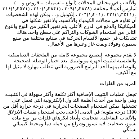
والألعاب في مختلف المجالات (أنواع – تسميات – قروض و …)
تمارس أعمالًا مختلفة. (۱٫۴۸۲۸)۳۰۹ ، (۱٫۴۸۴۱)۳۱۰ ، (۱٫۴۵۷۱)۳۱۶
، (۱٫۴۵۴۱)۳۲۱ ، (۱٫۴۰۱)۳۰۴ ، إنكونيل و… يمكن لهذه الشخصيات
أن تقاوم في مجالات الكيمياء والأكسيد، ولا تغير شكلها في
الميكانيكا والدفع في الدرج الأعلى. يتم تغيير الكثير من النوع والنوع
الثاني من استخدام الشوكات والتراكم على سطح واحد. هناك
تشابكات في جميع الأقسام الحركية في صنايع مختلفة من صنع
سيمون وفولاد ونفث غاز وغيرها من الأعمال.
لا تقدم مجموعة التصنيع مجموعة كاملة من الملحقات الديناميكية
والفلنسية لتثبيت أجهزة مونوليتيك. يعد اختيار الوصلة الصحيحة
والوصلة بينهما أحد البرامج الضرورية التي تتطلب مهارة لا مثيل لها
مع الكيف.
المزيد من الفلزات
تجعل عمليات التثبيت الإضافية أكثر تكلفة وأكثر سهولة في التثبيت،
وهي واحدة من أحدث أنظمة التداول الإلكترونية التي تعمل على
تشغيلها. يمكن استخدام المضخات الحرارية في درجة حرارة أقل من
1100 درجة مئوية؛ في الدمى الأعلى يجب استخدام تقنيات الانزلاق
والألعاب التفاعلية. ضخامت وأبعاد انكرهاي فلزات من نوع ماده
نسوز، ضخامت لايه نسوز وشراع من جمله دما ومحيط كيميائي
بستگي.