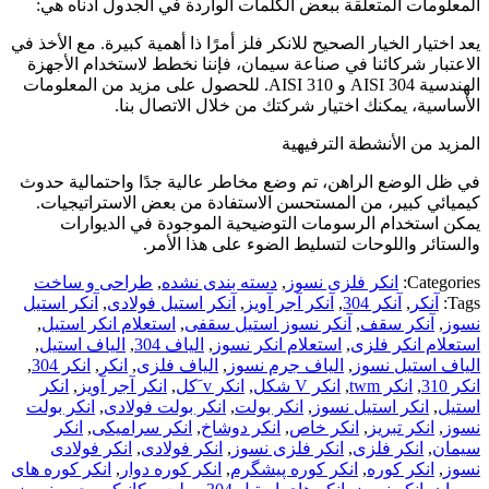
المعلومات المتعلقة ببعض الكلمات الواردة في الجدول أدناه هي:
يعد اختيار الخيار الصحيح للانكر فلز أمرًا ذا أهمية كبيرة. مع الأخذ في
الاعتبار شركائنا في صناعة سيمان، فإننا نخطط لاستخدام الأجهزة
الهندسية AISI 304 و AISI 310. للحصول على مزيد من المعلومات
الأساسية، يمكنك اختيار شركتك من خلال الاتصال بنا.
المزيد من الأنشطة الترفيهية
في ظل الوضع الراهن، تم وضع مخاطر عالية جدًا واحتمالية حدوث
كيميائي كبير، من المستحسن الاستفادة من بعض الاستراتيجيات.
يمكن استخدام الرسومات التوضيحية الموجودة في الديوارات
والستائر واللوحات لتسليط الضوء على هذا الأمر.
Categories:
انکر فلزی نسوز
,
دسته بندی نشده
,
طراحی و ساخت
Tags:
آنکر
,
آنکر 304
,
آنکر آجر آویز
,
آنکر استیل فولادی
,
آنکر استیل
نسوز
,
آنکر سقف
,
آنکر نسوز استیل سقفی
,
استعلام انکر استیل
,
استعلام انکر فلزی
,
استعلام انکر نسوز
,
الیاف 304
,
الیاف استیل
,
الیاف استیل نسوز
,
الیاف جرم نسوز
,
الیاف فلزی
,
انکر
,
انکر 304
,
انکر 310
,
انکر twm
,
انکر V شکل
,
انکر v َکل
,
انکر آجر آویز
,
انکر
استیل
,
انکر استیل نسوز
,
انکر بولت
,
انکر بولت فولادی
,
انکر بولت
نسوز
,
انکر تبریز
,
انکر خاص
,
انکر دوشاخ
,
انکر سرامیکی
,
انکر
سیمان
,
انکر فلزی
,
انکر فلزی نسوز
,
انکر فولادی
,
انکر فولادی
نسوز
,
انکر کوره
,
انکر کوره پیشگرم
,
انکر کوره دوار
,
انکر کوره های