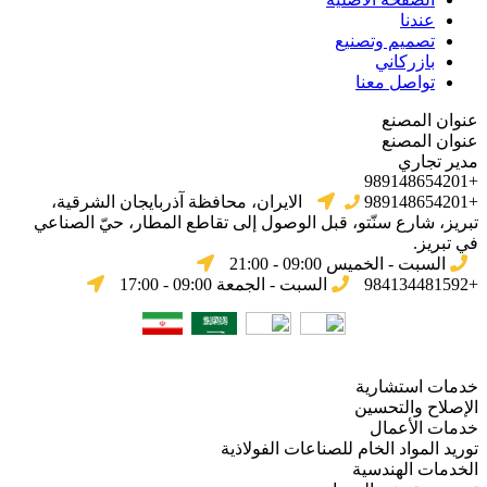
عندنا
تصميم وتصنيع
بازركاني
تواصل معنا
عنوان المصنع
عنوان المصنع
مدير تجاري
+989148654201
+989148654201
الایران، محافظة آذربایجان الشرقیة،
تبریز، شارع سنّتو، قبل الوصول إلى تقاطع المطار، حيّ الصناعي
في تبریز.
السبت - الخميس 09:00 - 21:00
+984134481592
السبت - الجمعة 09:00 - 17:00
خدمات استشارية
الإصلاح والتحسين
خدمات الأعمال
توريد المواد الخام للصناعات الفولاذية
الخدمات الهندسية