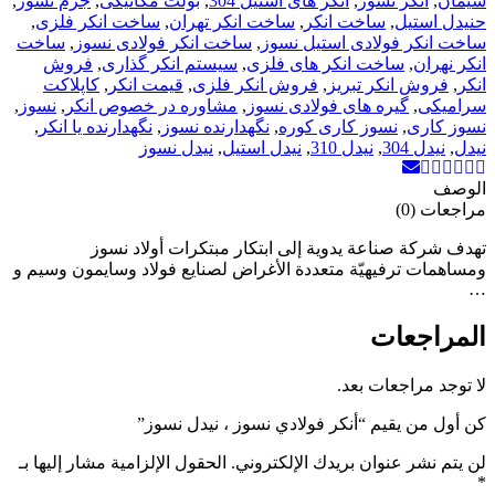
سیمان
,
انکر نسوز
,
انکر های استیل 304
,
بولت مکانیکی
,
جرم نسوز
,
حنیدل استیل
,
ساخت انکر
,
ساخت انکر تهران
,
ساخت انکر فلزی
,
ساخت انکر فولادی استیل نسوز
,
ساخت انکر فولادی نسوز
,
ساخت
انکر نهران
,
ساخت انکر های فلزی
,
سیستم انکر گذاری
,
فروش
انکر
,
فروش انکر تبریز
,
فروش انکر فلزی
,
قیمت انکر
,
کاپلاکت
سرامیکی
,
گیره های فولادی نسوز
,
مشاوره در خصوص انکر
,
نسوز
,
نسوز کاری
,
نسوز کاری کوره
,
نگهدارنده نسوز
,
نگهدارنده یا انکر
,
نیدل
,
نیدل 304
,
نیدل 310
,
نیدل استیل
,
نیدل نسوز
الوصف
مراجعات (0)
تهدف شركة صناعة يدوية إلى ابتكار مبتكرات أولاد نسوز
ومساهمات ترفيهيّة متعددة الأغراض لصنايع فولاد وسايمون وسيم و
…
المراجعات
لا توجد مراجعات بعد.
كن أول من يقيم “أنكر فولادي نسوز ، نيدل نسوز”
لن يتم نشر عنوان بريدك الإلكتروني.
الحقول الإلزامية مشار إليها بـ
*