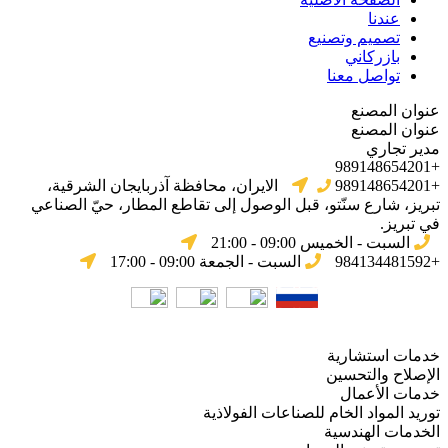
عندنا
تصميم وتصنيع
بازركاني
تواصل معنا
عنوان المصنع
عنوان المصنع
مدير تجاري
+989148654201
+989148654201
الایران، محافظة آذربایجان الشرقیة،
تبریز، شارع سنّتو، قبل الوصول إلى تقاطع المطار، حيّ الصناعي
في تبریز.
السبت - الخميس 09:00 - 21:00
+984134481592
السبت - الجمعة 09:00 - 17:00
خدمات استشارية
الإصلاح والتحسين
خدمات الأعمال
توريد المواد الخام للصناعات الفولاذية
الخدمات الهندسية