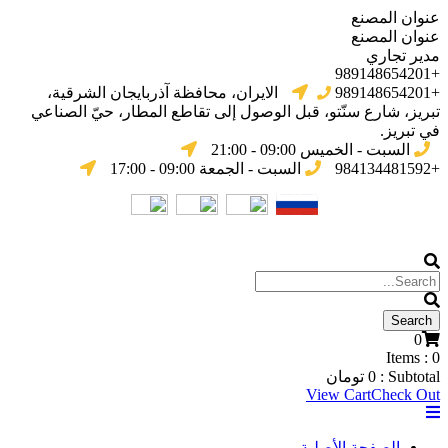
عنوان المصنع
عنوان المصنع
مدير تجاري
+989148654201
+989148654201
الایران، محافظة آذربایجان الشرقیة،
تبریز، شارع سنّتو، قبل الوصول إلى تقاطع المطار، حيّ الصناعي
في تبریز.
السبت - الخميس 09:00 - 21:00
+984134481592
السبت - الجمعة 09:00 - 17:00
0
Items :
0
Subtotal :
0
تومان
View Cart
Check Out
الصفحة الأصلية