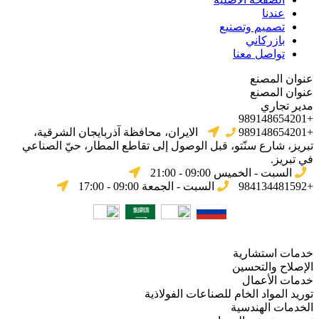
عندنا
تصميم وتصنيع
بازركاني
تواصل معنا
عنوان المصنع
عنوان المصنع
مدير تجاري
+989148654201
+989148654201
الایران، محافظة آذربایجان الشرقیة،
تبریز، شارع سنّتو، قبل الوصول إلى تقاطع المطار، حيّ الصناعي
في تبریز.
السبت - الخميس 09:00 - 21:00
+984134481592
السبت - الجمعة 09:00 - 17:00
خدمات استشارية
الإصلاح والتحسين
خدمات الأعمال
توريد المواد الخام للصناعات الفولاذية
الخدمات الهندسية