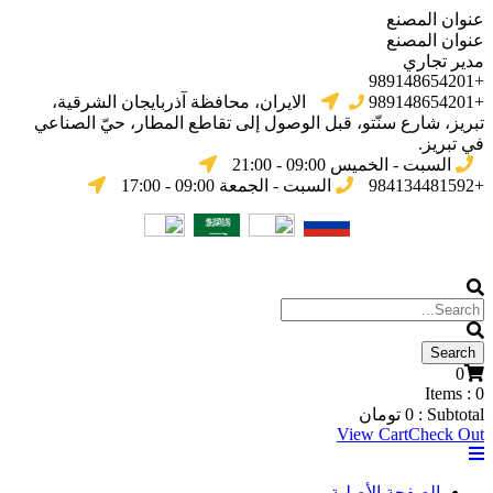
عنوان المصنع
عنوان المصنع
مدير تجاري
+989148654201
+989148654201
الایران، محافظة آذربایجان الشرقیة،
تبریز، شارع سنّتو، قبل الوصول إلى تقاطع المطار، حيّ الصناعي
في تبریز.
السبت - الخميس 09:00 - 21:00
+984134481592
السبت - الجمعة 09:00 - 17:00
0
Items :
0
Subtotal :
0
تومان
View Cart
Check Out
الصفحة الأصلية