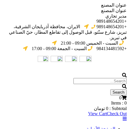
عنوان المصنع
عنوان المصنع
مدير تجاري
+989148654201
+989148654201
الایران، محافظة آذربایجان الشرقیة،
تبریز، شارع سنّتو، قبل الوصول إلى تقاطع المطار، حيّ الصناعي
في تبریز.
السبت - الخميس 09:00 - 21:00
+984134481592
السبت - الجمعة 09:00 - 17:00
0
Items :
0
Subtotal :
0
تومان
View Cart
Check Out
الصفحة الأصلية