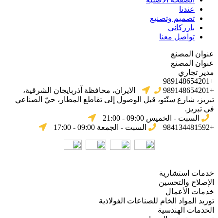
عندنا
تصميم وتصنيع
بازركاني
تواصل معنا
عنوان المصنع
عنوان المصنع
مدير تجاري
+989148654201
+989148654201
الایران، محافظة آذربایجان الشرقیة،
تبریز، شارع سنّتو، قبل الوصول إلى تقاطع المطار، حيّ الصناعي
في تبریز.
السبت - الخميس 09:00 - 21:00
+984134481592
السبت - الجمعة 09:00 - 17:00
خدمات استشارية
الإصلاح والتحسين
خدمات الأعمال
توريد المواد الخام للصناعات الفولاذية
الخدمات الهندسية