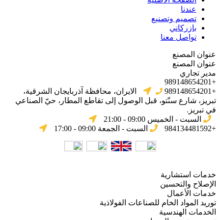
عندنا
تصميم وتصنيع
بازركاني
تواصل معنا
عنوان المصنع
عنوان المصنع
مدير تجاري
+989148654201
+989148654201
الایران، محافظة آذربایجان الشرقیة،
تبریز، شارع سنّتو، قبل الوصول إلى تقاطع المطار، حيّ الصناعي
في تبریز.
السبت - الخميس 09:00 - 21:00
+984134481592
السبت - الجمعة 09:00 - 17:00
خدمات استشارية
الإصلاح والتحسين
خدمات الأعمال
توريد المواد الخام للصناعات الفولاذية
الخدمات الهندسية