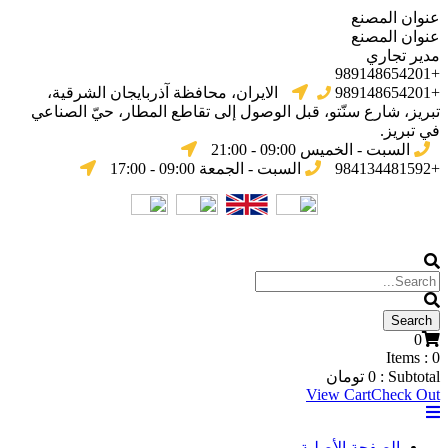
عنوان المصنع
عنوان المصنع
مدير تجاري
+989148654201
+989148654201
الایران، محافظة آذربایجان الشرقیة،
تبریز، شارع سنّتو، قبل الوصول إلى تقاطع المطار، حيّ الصناعي
في تبریز.
السبت - الخميس 09:00 - 21:00
+984134481592
السبت - الجمعة 09:00 - 17:00
0
Items :
0
Subtotal :
0
تومان
View Cart
Check Out
الصفحة الأصلية