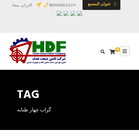
عنوان المصنع
+989148654201
الایران، محافظة آذرب
0
TAG
گراب چهار طنابه