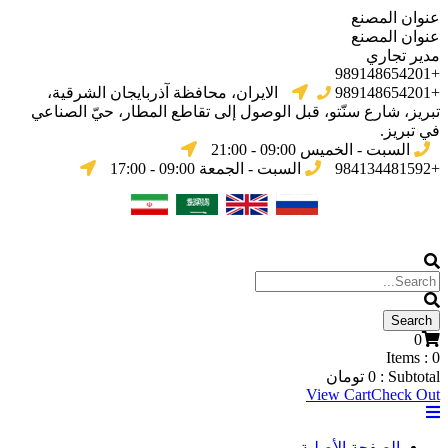
عنوان المصنع
عنوان المصنع
مدير تجاري
+989148654201
+989148654201
الایران، محافظة آذربایجان الشرقیة،
تبریز، شارع سنّتو، قبل الوصول إلى تقاطع المطار، حيّ الصناعي
في تبریز.
السبت - الخميس 09:00 - 21:00
+984134481592
السبت - الجمعة 09:00 - 17:00
0
Items :
0
Subtotal :
0
تومان
View Cart
Check Out
الصفحة الأصلية