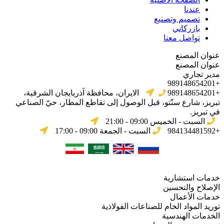
عندنا
تصميم وتصنيع
بازركاني
تواصل معنا
عنوان المصنع
عنوان المصنع
مدير تجاري
+989148654201
+989148654201
الایران، محافظة آذربایجان الشرقیة،
تبریز، شارع سنّتو، قبل الوصول إلى تقاطع المطار، حيّ الصناعي
في تبریز.
السبت - الخميس 09:00 - 21:00
+984134481592
السبت - الجمعة 09:00 - 17:00
خدمات استشارية
الإصلاح والتحسين
خدمات الأعمال
توريد المواد الخام للصناعات الفولاذية
الخدمات الهندسية