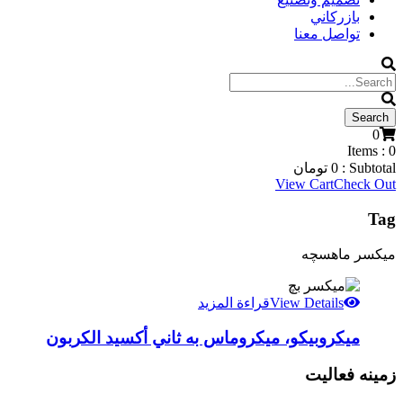
بازركاني
تواصل معنا
0
Items :
0
Subtotal :
0
تومان
View Cart
Check Out
Tag
میکسر ماهسچه
View Details
قراءة المزيد
ميكروبيكو، ميكروماس به ثاني أكسيد الكربون
زمینه فعالیت