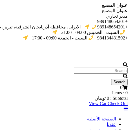
عنوان المصنع
عنوان المصنع
مدير تجاري
+989148654201
+989148654201
الایران، محافظة آذربایجان الشرقیة، تبریز،
السبت - الخميس 09:00 - 21:00
+984134481592
السبت - الجمعة 09:00 - 17:00
0
Items :
0
Subtotal :
0
تومان
View Cart
Check Out
الصفحة الأصلية
عندنا
تصميم وتصنيع