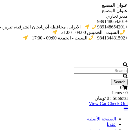
عنوان المصنع
عنوان المصنع
مدير تجاري
+989148654201
+989148654201
الایران، محافظة آذربایجان الشرقیة، تبریز،
السبت - الخميس 09:00 - 21:00
+984134481592
السبت - الجمعة 09:00 - 17:00
0
Items :
0
Subtotal :
0
تومان
View Cart
Check Out
الصفحة الأصلية
عندنا
تصميم وتصنيع