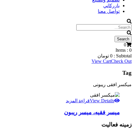
بازركاني
تواصل معنا
0
Items :
0
Subtotal :
0
تومان
View Cart
Check Out
Tag
میکسر افقی ریبونی
View Details
قراءة المزيد
ميسر فقيه، ميسر ريبون
زمینه فعالیت