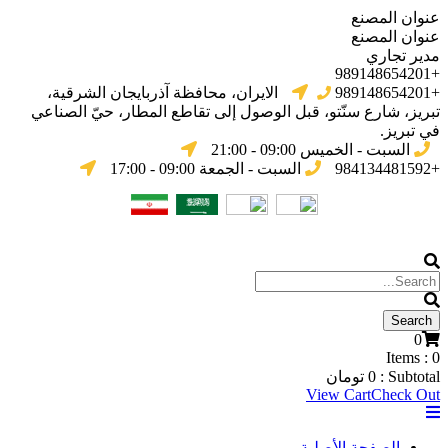
عنوان المصنع
عنوان المصنع
مدير تجاري
+989148654201
+989148654201
الایران، محافظة آذربایجان الشرقیة،
تبریز، شارع سنّتو، قبل الوصول إلى تقاطع المطار، حيّ الصناعي
في تبریز.
السبت - الخميس 09:00 - 21:00
+984134481592
السبت - الجمعة 09:00 - 17:00
0
Items :
0
Subtotal :
0
تومان
View Cart
Check Out
الصفحة الأصلية