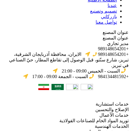
عندنا
تصميم وتصنيع
بازركاني
تواصل معنا
عنوان المصنع
عنوان المصنع
مدير تجاري
+989148654201
+989148654201
الایران، محافظة آذربایجان الشرقیة،
تبریز، شارع سنّتو، قبل الوصول إلى تقاطع المطار، حيّ الصناعي
في تبریز.
السبت - الخميس 09:00 - 21:00
+984134481592
السبت - الجمعة 09:00 - 17:00
خدمات استشارية
الإصلاح والتحسين
خدمات الأعمال
توريد المواد الخام للصناعات الفولاذية
الخدمات الهندسية