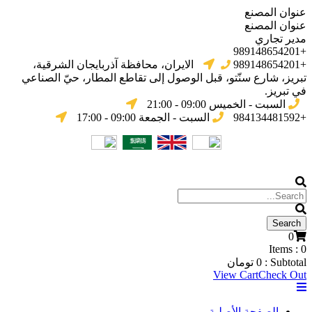
عنوان المصنع
عنوان المصنع
مدير تجاري
+989148654201
+989148654201
الایران، محافظة آذربایجان الشرقیة،
تبریز، شارع سنّتو، قبل الوصول إلى تقاطع المطار، حيّ الصناعي
في تبریز.
السبت - الخميس 09:00 - 21:00
+984134481592
السبت - الجمعة 09:00 - 17:00
0
Items :
0
Subtotal :
0
تومان
View Cart
Check Out
الصفحة الأصلية