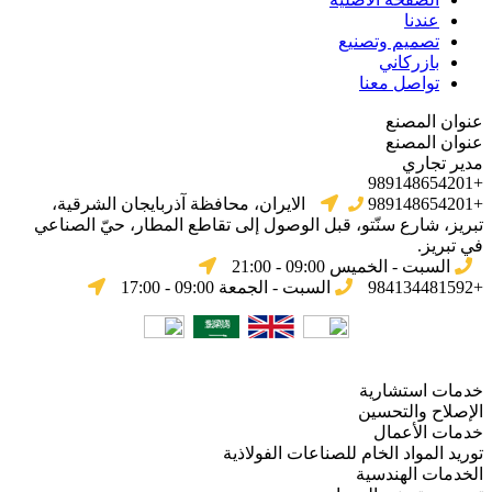
عندنا
تصميم وتصنيع
بازركاني
تواصل معنا
عنوان المصنع
عنوان المصنع
مدير تجاري
+989148654201
+989148654201
الایران، محافظة آذربایجان الشرقیة،
تبریز، شارع سنّتو، قبل الوصول إلى تقاطع المطار، حيّ الصناعي
في تبریز.
السبت - الخميس 09:00 - 21:00
+984134481592
السبت - الجمعة 09:00 - 17:00
خدمات استشارية
الإصلاح والتحسين
خدمات الأعمال
توريد المواد الخام للصناعات الفولاذية
الخدمات الهندسية