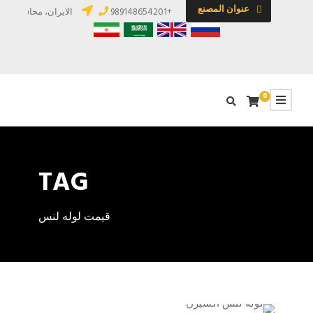
عنوان المصنع
+989148654201
الایران، محافظة آذرب
0
TAG
قیمت لوله لنس