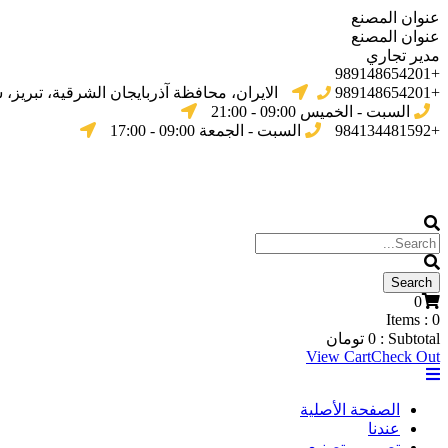
عنوان المصنع
عنوان المصنع
مدير تجاري
+989148654201
+989148654201
الایران، محافظة آذربایجان الشرقیة، تبریز،
السبت - الخميس 09:00 - 21:00
+984134481592
السبت - الجمعة 09:00 - 17:00
0
Items :
0
Subtotal :
0
تومان
View Cart
Check Out
الصفحة الأصلية
عندنا
تصميم وتصنيع