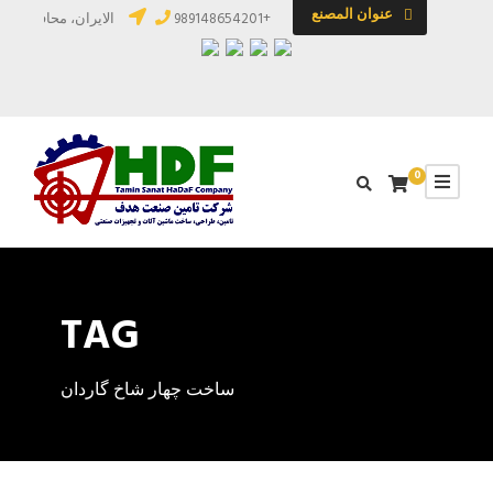
عنوان المصنع
+989148654201
الایران، محافظة آذرب
0
TAG
ساخت چهار شاخ گاردان