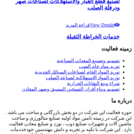
تصنيع قطع الغيار والاستهلاكات لصناعات صهر
ودرفلة الصلب
View Details
قراءة المزيد
خدمات الخراطة الثقيلة
زمینه فعالیت
تصميم وتصنيع المعدات الصناعية
توريد مواد خام الصب
توريد المواد الخام لصناعات السبائك الحديدية
توريد المواد الاستهلاكية لصناعة الصلب
شراء وبيع النفايات الحرارية
تصميم وبناء أفران التسخين المسبق وصهر المعادن
درباره ما
حوزه فعالیت این شرکت در دو بخش بازرگانی و ساخت می باشد .
این شرکت در زمینه تامین مواد اولیه صنایع متالورژی و ساخت
ماشین آلات و تجهیزات صنایع ذوب ، نورد و صنایع معادن فعالیت
دارد . این شرکت با تکیه بر تجربه و دانش مهندسین خودخددمات