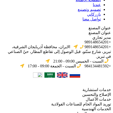
عندنا
تصميم وتصنيع
بازركاني
تواصل معنا
عنوان المصنع
عنوان المصنع
مدير تجاري
+989148654201
+989148654201
الایران، محافظة آذربایجان الشرقیة،
تبریز، شارع سنّتو، قبل الوصول إلى تقاطع المطار، حيّ الصناعي
في تبریز.
السبت - الخميس 09:00 - 21:00
+984134481592
السبت - الجمعة 09:00 - 17:00
خدمات استشارية
الإصلاح والتحسين
خدمات الأعمال
توريد المواد الخام للصناعات الفولاذية
الخدمات الهندسية