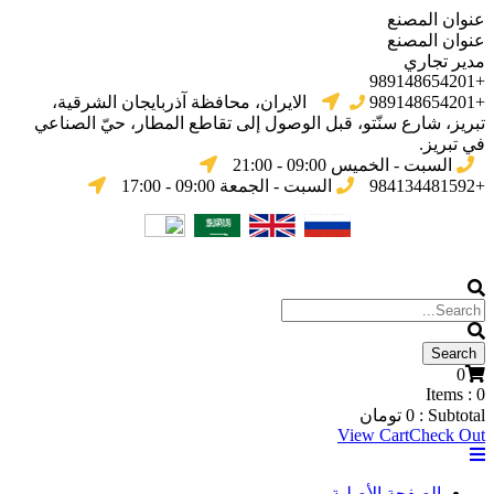
عنوان المصنع
عنوان المصنع
مدير تجاري
+989148654201
+989148654201
الایران، محافظة آذربایجان الشرقیة،
تبریز، شارع سنّتو، قبل الوصول إلى تقاطع المطار، حيّ الصناعي
في تبریز.
السبت - الخميس 09:00 - 21:00
+984134481592
السبت - الجمعة 09:00 - 17:00
0
Items :
0
Subtotal :
0
تومان
View Cart
Check Out
الصفحة الأصلية