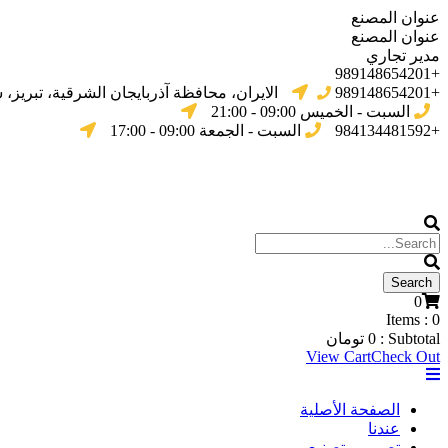
عنوان المصنع
عنوان المصنع
مدير تجاري
+989148654201
+989148654201
الایران، محافظة آذربایجان الشرقیة، تبریز،
السبت - الخميس 09:00 - 21:00
+984134481592
السبت - الجمعة 09:00 - 17:00
0
Items :
0
Subtotal :
0
تومان
View Cart
Check Out
الصفحة الأصلية
عندنا
تصميم وتصنيع