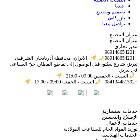
عندنا
تصميم وتصنيع
بازركاني
تواصل معنا
عنوان المصنع
عنوان المصنع
مدير تجاري
+989148654201
+989148654201
الایران، محافظة آذربایجان الشرقیة،
تبریز، شارع سنّتو، قبل الوصول إلى تقاطع المطار، حيّ الصناعي
في تبریز.
السبت - الخميس 09:00 - 21:00
+984134481592
السبت - الجمعة 09:00 - 17:00
خدمات استشارية
الإصلاح والتحسين
خدمات الأعمال
توريد المواد الخام للصناعات الفولاذية
الخدمات الهندسية