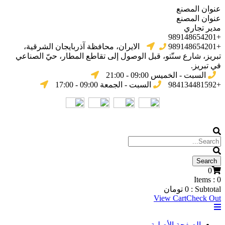
عنوان المصنع
عنوان المصنع
مدير تجاري
+989148654201
+989148654201
الایران، محافظة آذربایجان الشرقیة،
تبریز، شارع سنّتو، قبل الوصول إلى تقاطع المطار، حيّ الصناعي
في تبریز.
السبت - الخميس 09:00 - 21:00
+984134481592
السبت - الجمعة 09:00 - 17:00
0
Items :
0
Subtotal :
0
تومان
View Cart
Check Out
الصفحة الأصلية