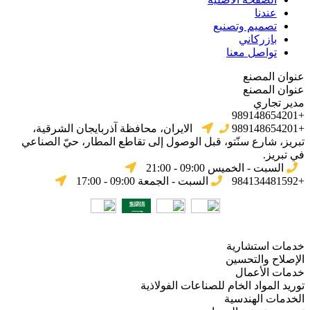
عندنا
تصميم وتصنيع
بازركاني
تواصل معنا
عنوان المصنع
عنوان المصنع
مدير تجاري
+989148654201
+989148654201
الایران، محافظة آذربایجان الشرقیة،
تبریز، شارع سنّتو، قبل الوصول إلى تقاطع المطار، حيّ الصناعي
في تبریز.
السبت - الخميس 09:00 - 21:00
+984134481592
السبت - الجمعة 09:00 - 17:00
خدمات استشارية
الإصلاح والتحسين
خدمات الأعمال
توريد المواد الخام للصناعات الفولاذية
الخدمات الهندسية