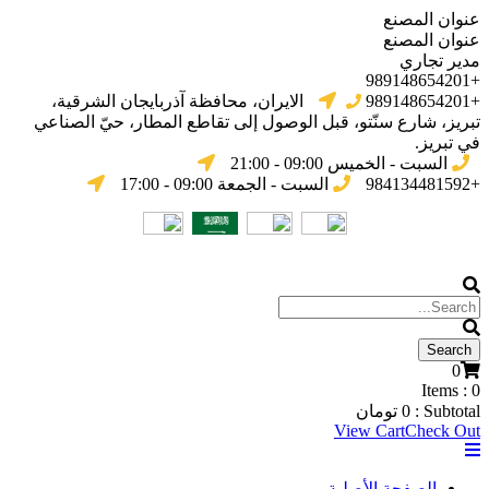
عنوان المصنع
عنوان المصنع
مدير تجاري
+989148654201
+989148654201
الایران، محافظة آذربایجان الشرقیة،
تبریز، شارع سنّتو، قبل الوصول إلى تقاطع المطار، حيّ الصناعي
في تبریز.
السبت - الخميس 09:00 - 21:00
+984134481592
السبت - الجمعة 09:00 - 17:00
0
Items :
0
Subtotal :
0
تومان
View Cart
Check Out
الصفحة الأصلية