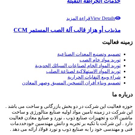
خدمات الخراطة الثقيلة
View Details
قراءة المزيد
مذبذب أو هزاز قالب آلة الصب المستمر CCM
زمینه فعالیت
تصميم وتصنيع المعدات الصناعية
توريد مواد خام الصب
توريد المواد الخام لصناعات السبائك الحديدية
توريد المواد الاستهلاكية لصناعة الصلب
شراء وبيع النفايات الحرارية
تصميم وبناء أفران التسخين المسبق وصهر المعادن
درباره ما
حوزه فعالیت این شرکت در دو بخش بازرگانی و ساخت می باشد .
این شرکت در زمینه تامین مواد اولیه صنایع متالورژی و ساخت
ماشین آلات و تجهیزات صنایع ذوب ، نورد و صنایع معادن فعالیت
دارد . این شرکت با تکیه بر تجربه و دانش مهندسین خودخددمات
فنی و مهندسی خود را به صنایع ذوب و نورد فولاد ارائه می دهد .