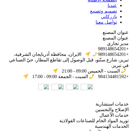
عندنا
تصميم وتصنيع
بازركاني
تواصل معنا
عنوان المصنع
عنوان المصنع
مدير تجاري
+989148654201
+989148654201
الایران، محافظة آذربایجان الشرقیة،
تبریز، شارع سنّتو، قبل الوصول إلى تقاطع المطار، حيّ الصناعي
في تبریز.
السبت - الخميس 09:00 - 21:00
+984134481592
السبت - الجمعة 09:00 - 17:00
خدمات استشارية
الإصلاح والتحسين
خدمات الأعمال
توريد المواد الخام للصناعات الفولاذية
الخدمات الهندسية