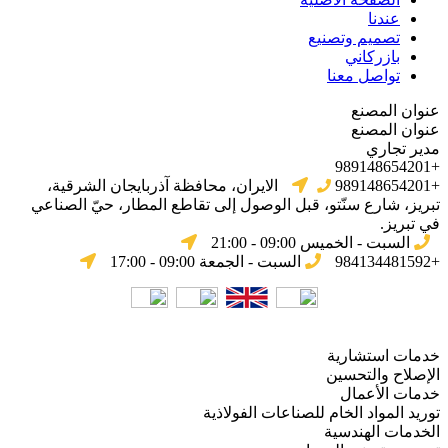
عندنا
تصميم وتصنيع
بازركاني
تواصل معنا
عنوان المصنع
عنوان المصنع
مدير تجاري
+989148654201
+989148654201
الایران، محافظة آذربایجان الشرقیة،
تبریز، شارع سنّتو، قبل الوصول إلى تقاطع المطار، حيّ الصناعي
في تبریز.
السبت - الخميس 09:00 - 21:00
+984134481592
السبت - الجمعة 09:00 - 17:00
خدمات استشارية
الإصلاح والتحسين
خدمات الأعمال
توريد المواد الخام للصناعات الفولاذية
الخدمات الهندسية