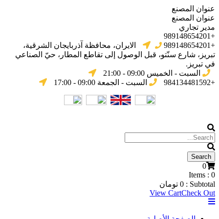
عنوان المصنع
عنوان المصنع
مدير تجاري
+989148654201
+989148654201
الایران، محافظة آذربایجان الشرقیة،
تبریز، شارع سنّتو، قبل الوصول إلى تقاطع المطار، حيّ الصناعي
في تبریز.
السبت - الخميس 09:00 - 21:00
+984134481592
السبت - الجمعة 09:00 - 17:00
0
Items :
0
Subtotal :
0
تومان
View Cart
Check Out
الصفحة الأصلية