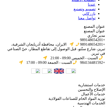
عندنا
تصميم وتصنيع
بازركاني
تواصل معنا
عنوان المصنع
عنوان المصنع
مدير تجاري
+989148654201
+989148654201
الایران، محافظة آذربایجان الشرقیة،
تبریز، شارع سنّتو، قبل الوصول إلى تقاطع المطار، حيّ الصناعي
في تبریز.
السبت - الخميس 09:00 - 21:00
+984134481592
السبت - الجمعة 09:00 - 17:00
خدمات استشارية
الإصلاح والتحسين
خدمات الأعمال
توريد المواد الخام للصناعات الفولاذية
الخدمات الهندسية