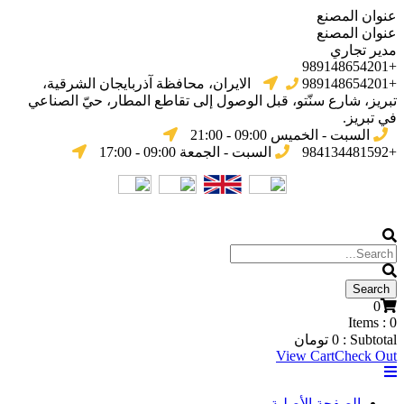
عنوان المصنع
عنوان المصنع
مدير تجاري
+989148654201
+989148654201
الایران، محافظة آذربایجان الشرقیة،
تبریز، شارع سنّتو، قبل الوصول إلى تقاطع المطار، حيّ الصناعي
في تبریز.
السبت - الخميس 09:00 - 21:00
+984134481592
السبت - الجمعة 09:00 - 17:00
0
Items :
0
Subtotal :
0
تومان
View Cart
Check Out
الصفحة الأصلية