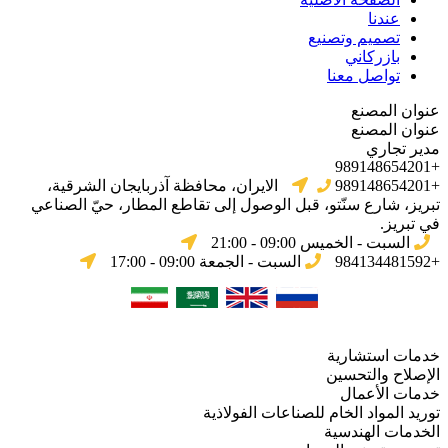
عندنا
تصميم وتصنيع
بازركاني
تواصل معنا
عنوان المصنع
عنوان المصنع
مدير تجاري
+989148654201
+989148654201
الایران، محافظة آذربایجان الشرقیة،
تبریز، شارع سنّتو، قبل الوصول إلى تقاطع المطار، حيّ الصناعي
في تبریز.
السبت - الخميس 09:00 - 21:00
+984134481592
السبت - الجمعة 09:00 - 17:00
خدمات استشارية
الإصلاح والتحسين
خدمات الأعمال
توريد المواد الخام للصناعات الفولاذية
الخدمات الهندسية