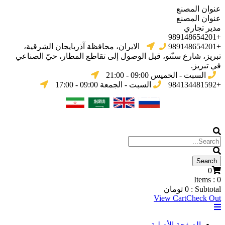
عنوان المصنع
عنوان المصنع
مدير تجاري
+989148654201
+989148654201
الایران، محافظة آذربایجان الشرقیة،
تبریز، شارع سنّتو، قبل الوصول إلى تقاطع المطار، حيّ الصناعي
في تبریز.
السبت - الخميس 09:00 - 21:00
+984134481592
السبت - الجمعة 09:00 - 17:00
0
Items :
0
Subtotal :
0
تومان
View Cart
Check Out
الصفحة الأصلية