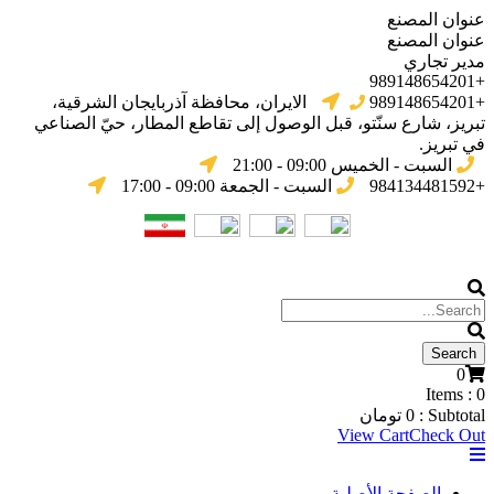
عنوان المصنع
عنوان المصنع
مدير تجاري
+989148654201
+989148654201
الایران، محافظة آذربایجان الشرقیة،
تبریز، شارع سنّتو، قبل الوصول إلى تقاطع المطار، حيّ الصناعي
في تبریز.
السبت - الخميس 09:00 - 21:00
+984134481592
السبت - الجمعة 09:00 - 17:00
0
Items :
0
Subtotal :
0
تومان
View Cart
Check Out
الصفحة الأصلية