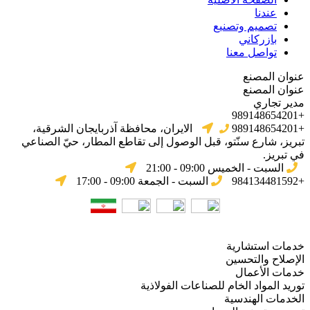
عندنا
تصميم وتصنيع
بازركاني
تواصل معنا
عنوان المصنع
عنوان المصنع
مدير تجاري
+989148654201
+989148654201
الایران، محافظة آذربایجان الشرقیة،
تبریز، شارع سنّتو، قبل الوصول إلى تقاطع المطار، حيّ الصناعي
في تبریز.
السبت - الخميس 09:00 - 21:00
+984134481592
السبت - الجمعة 09:00 - 17:00
خدمات استشارية
الإصلاح والتحسين
خدمات الأعمال
توريد المواد الخام للصناعات الفولاذية
الخدمات الهندسية