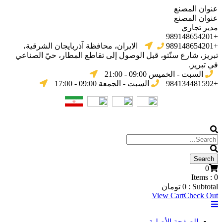
عنوان المصنع
عنوان المصنع
مدير تجاري
+989148654201
+989148654201
الایران، محافظة آذربایجان الشرقیة،
تبریز، شارع سنّتو، قبل الوصول إلى تقاطع المطار، حيّ الصناعي
في تبریز.
السبت - الخميس 09:00 - 21:00
+984134481592
السبت - الجمعة 09:00 - 17:00
0
Items :
0
Subtotal :
0
تومان
View Cart
Check Out
الصفحة الأصلية