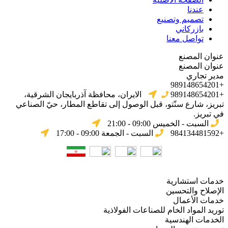
عندنا
تصميم وتصنيع
بازركاني
تواصل معنا
عنوان المصنع
عنوان المصنع
مدير تجاري
+989148654201
+989148654201
الایران، محافظة آذربایجان الشرقیة،
تبریز، شارع سنّتو، قبل الوصول إلى تقاطع المطار، حيّ الصناعي
في تبریز.
السبت - الخميس 09:00 - 21:00
+984134481592
السبت - الجمعة 09:00 - 17:00
خدمات استشارية
الإصلاح والتحسين
خدمات الأعمال
توريد المواد الخام للصناعات الفولاذية
الخدمات الهندسية