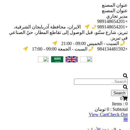
عنوان المصنع
عنوان المصنع
مدير تجاري
+989148654201
+989148654201
الایران، محافظة آذربایجان الشرقیة،
تبریز، شارع سنّتو، قبل الوصول إلى تقاطع المطار، حيّ الصناعي
في تبریز.
السبت - الخميس 09:00 - 21:00
+984134481592
السبت - الجمعة 09:00 - 17:00
0
Items :
0
Subtotal :
0
تومان
View Cart
Check Out
الصفحة الأصلية