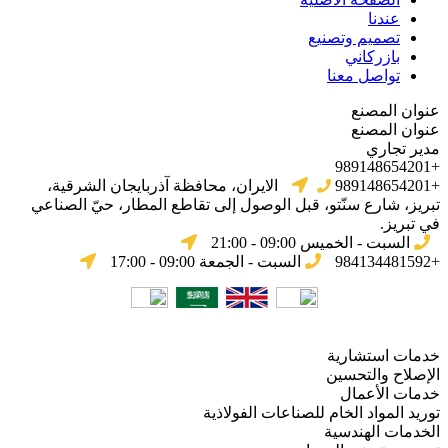
عندنا
تصميم وتصنيع
بازركاني
تواصل معنا
عنوان المصنع
عنوان المصنع
مدير تجاري
+989148654201
+989148654201
الایران، محافظة آذربایجان الشرقیة،
تبریز، شارع سنّتو، قبل الوصول إلى تقاطع المطار، حيّ الصناعي
في تبریز.
السبت - الخميس 09:00 - 21:00
+984134481592
السبت - الجمعة 09:00 - 17:00
خدمات استشارية
الإصلاح والتحسين
خدمات الأعمال
توريد المواد الخام للصناعات الفولاذية
الخدمات الهندسية