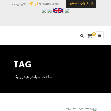
عنوان المصنع
+989148654201
الایران، محافظة آذرب
0
TAG
ساخت سیلندر هیدرولیک