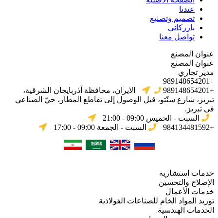
عندنا
تصميم وتصنيع
بازركاني
تواصل معنا
عنوان المصنع
عنوان المصنع
مدير تجاري
+989148654201
+989148654201
الایران، محافظة آذربایجان الشرقیة،
تبریز، شارع سنّتو، قبل الوصول إلى تقاطع المطار، حيّ الصناعي
في تبریز.
السبت - الخميس 09:00 - 21:00
+984134481592
السبت - الجمعة 09:00 - 17:00
خدمات استشارية
الإصلاح والتحسين
خدمات الأعمال
توريد المواد الخام للصناعات الفولاذية
الخدمات الهندسية