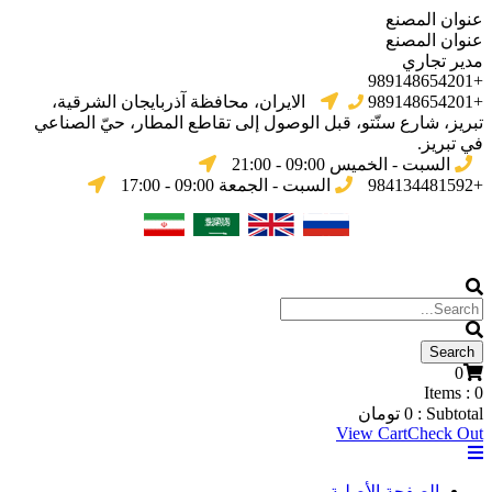
عنوان المصنع
عنوان المصنع
مدير تجاري
+989148654201
+989148654201
الایران، محافظة آذربایجان الشرقیة،
تبریز، شارع سنّتو، قبل الوصول إلى تقاطع المطار، حيّ الصناعي
في تبریز.
السبت - الخميس 09:00 - 21:00
+984134481592
السبت - الجمعة 09:00 - 17:00
0
Items :
0
Subtotal :
0
تومان
View Cart
Check Out
الصفحة الأصلية