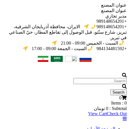
عنوان المصنع
عنوان المصنع
مدير تجاري
+989148654201
+989148654201
الایران، محافظة آذربایجان الشرقیة،
تبریز، شارع سنّتو، قبل الوصول إلى تقاطع المطار، حيّ الصناعي
في تبریز.
السبت - الخميس 09:00 - 21:00
+984134481592
السبت - الجمعة 09:00 - 17:00
0
Items :
0
Subtotal :
0
تومان
View Cart
Check Out
الصفحة الأصلية