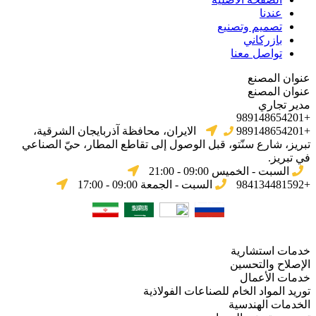
عندنا
تصميم وتصنيع
بازركاني
تواصل معنا
عنوان المصنع
عنوان المصنع
مدير تجاري
+989148654201
+989148654201
الایران، محافظة آذربایجان الشرقیة،
تبریز، شارع سنّتو، قبل الوصول إلى تقاطع المطار، حيّ الصناعي
في تبریز.
السبت - الخميس 09:00 - 21:00
+984134481592
السبت - الجمعة 09:00 - 17:00
خدمات استشارية
الإصلاح والتحسين
خدمات الأعمال
توريد المواد الخام للصناعات الفولاذية
الخدمات الهندسية