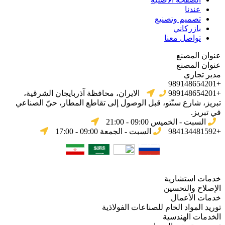
عندنا
تصميم وتصنيع
بازركاني
تواصل معنا
عنوان المصنع
عنوان المصنع
مدير تجاري
+989148654201
+989148654201
الایران، محافظة آذربایجان الشرقیة،
تبریز، شارع سنّتو، قبل الوصول إلى تقاطع المطار، حيّ الصناعي
في تبریز.
السبت - الخميس 09:00 - 21:00
+984134481592
السبت - الجمعة 09:00 - 17:00
خدمات استشارية
الإصلاح والتحسين
خدمات الأعمال
توريد المواد الخام للصناعات الفولاذية
الخدمات الهندسية