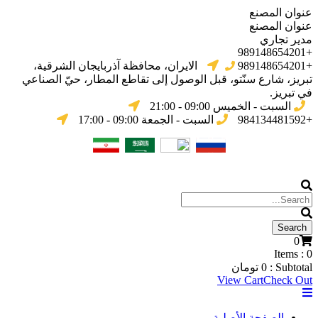
عنوان المصنع
عنوان المصنع
مدير تجاري
+989148654201
+989148654201
الایران، محافظة آذربایجان الشرقیة،
تبریز، شارع سنّتو، قبل الوصول إلى تقاطع المطار، حيّ الصناعي
في تبریز.
السبت - الخميس 09:00 - 21:00
+984134481592
السبت - الجمعة 09:00 - 17:00
0
Items :
0
Subtotal :
0
تومان
View Cart
Check Out
الصفحة الأصلية