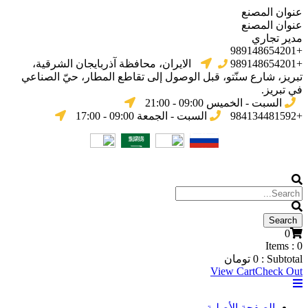
عنوان المصنع
عنوان المصنع
مدير تجاري
+989148654201
+989148654201
الایران، محافظة آذربایجان الشرقیة،
تبریز، شارع سنّتو، قبل الوصول إلى تقاطع المطار، حيّ الصناعي
في تبریز.
السبت - الخميس 09:00 - 21:00
+984134481592
السبت - الجمعة 09:00 - 17:00
0
Items :
0
Subtotal :
0
تومان
View Cart
Check Out
الصفحة الأصلية