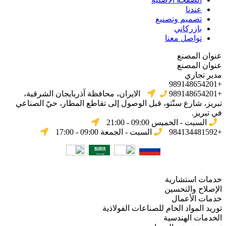
عندنا
تصميم وتصنيع
بازركاني
تواصل معنا
عنوان المصنع
عنوان المصنع
مدير تجاري
+989148654201
+989148654201
الایران، محافظة آذربایجان الشرقیة،
تبریز، شارع سنّتو، قبل الوصول إلى تقاطع المطار، حيّ الصناعي
في تبریز.
السبت - الخميس 09:00 - 21:00
+984134481592
السبت - الجمعة 09:00 - 17:00
خدمات استشارية
الإصلاح والتحسين
خدمات الأعمال
توريد المواد الخام للصناعات الفولاذية
الخدمات الهندسية