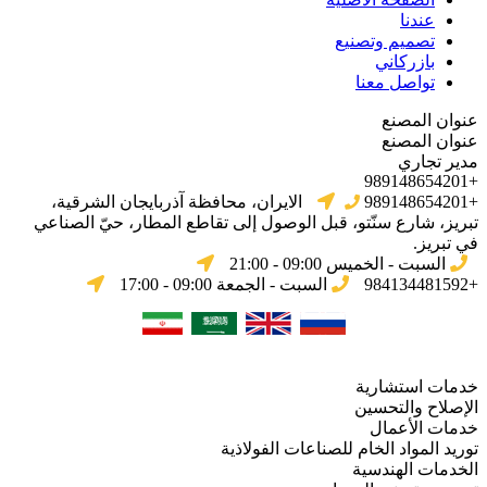
عندنا
تصميم وتصنيع
بازركاني
تواصل معنا
عنوان المصنع
عنوان المصنع
مدير تجاري
+989148654201
+989148654201
الایران، محافظة آذربایجان الشرقیة،
تبریز، شارع سنّتو، قبل الوصول إلى تقاطع المطار، حيّ الصناعي
في تبریز.
السبت - الخميس 09:00 - 21:00
+984134481592
السبت - الجمعة 09:00 - 17:00
خدمات استشارية
الإصلاح والتحسين
خدمات الأعمال
توريد المواد الخام للصناعات الفولاذية
الخدمات الهندسية