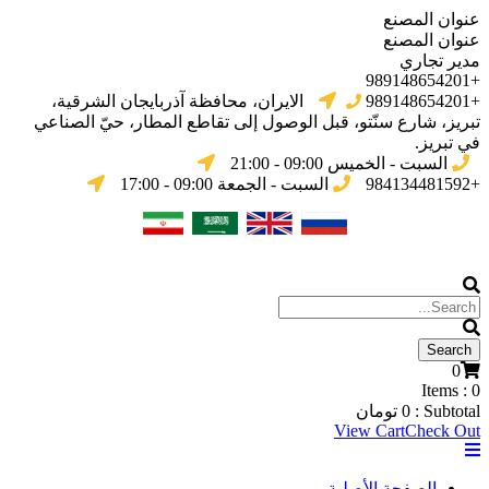
عنوان المصنع
عنوان المصنع
مدير تجاري
+989148654201
+989148654201
الایران، محافظة آذربایجان الشرقیة،
تبریز، شارع سنّتو، قبل الوصول إلى تقاطع المطار، حيّ الصناعي
في تبریز.
السبت - الخميس 09:00 - 21:00
+984134481592
السبت - الجمعة 09:00 - 17:00
0
Items :
0
Subtotal :
0
تومان
View Cart
Check Out
الصفحة الأصلية