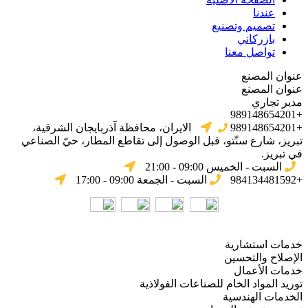
عندنا
تصميم وتصنيع
بازركاني
تواصل معنا
عنوان المصنع
عنوان المصنع
مدير تجاري
+989148654201
+989148654201
الایران، محافظة آذربایجان الشرقیة،
تبریز، شارع سنّتو، قبل الوصول إلى تقاطع المطار، حيّ الصناعي
في تبریز.
السبت - الخميس 09:00 - 21:00
+984134481592
السبت - الجمعة 09:00 - 17:00
خدمات استشارية
الإصلاح والتحسين
خدمات الأعمال
توريد المواد الخام للصناعات الفولاذية
الخدمات الهندسية