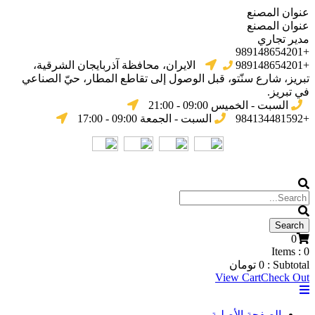
عنوان المصنع
عنوان المصنع
مدير تجاري
+989148654201
+989148654201
الایران، محافظة آذربایجان الشرقیة،
تبریز، شارع سنّتو، قبل الوصول إلى تقاطع المطار، حيّ الصناعي
في تبریز.
السبت - الخميس 09:00 - 21:00
+984134481592
السبت - الجمعة 09:00 - 17:00
0
Items :
0
Subtotal :
0
تومان
View Cart
Check Out
الصفحة الأصلية