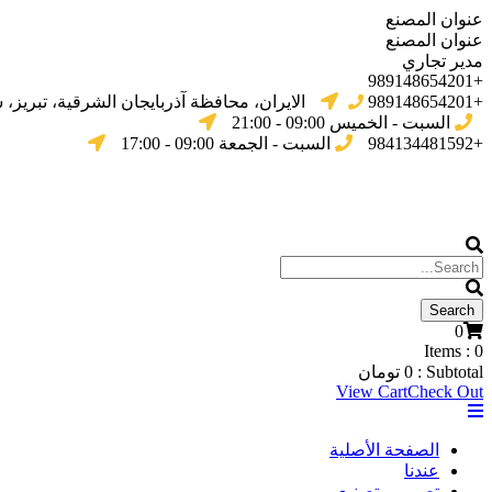
عنوان المصنع
عنوان المصنع
مدير تجاري
+989148654201
+989148654201
الایران، محافظة آذربایجان الشرقیة، تبریز،
السبت - الخميس 09:00 - 21:00
+984134481592
السبت - الجمعة 09:00 - 17:00
0
Items :
0
Subtotal :
0
تومان
View Cart
Check Out
الصفحة الأصلية
عندنا
تصميم وتصنيع