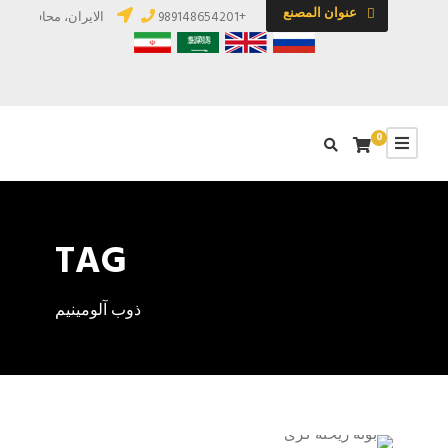
عنوان المصنع
+989148654201
الایران، محافظة آذرب
0
TAG
ذوب آلومینیم