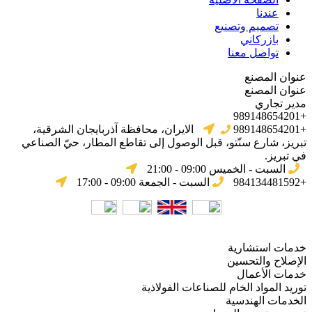
عندنا
تصميم وتصنيع
بازركاني
تواصل معنا
عنوان المصنع
عنوان المصنع
مدير تجاري
+989148654201
+989148654201
الایران، محافظة آذربایجان الشرقیة،
تبریز، شارع سنّتو، قبل الوصول إلى تقاطع المطار، حيّ الصناعي
في تبریز.
السبت - الخميس 09:00 - 21:00
+984134481592
السبت - الجمعة 09:00 - 17:00
خدمات استشارية
الإصلاح والتحسين
خدمات الأعمال
توريد المواد الخام للصناعات الفولاذية
الخدمات الهندسية