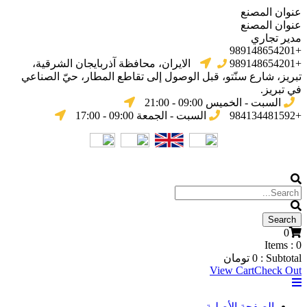
عنوان المصنع
عنوان المصنع
مدير تجاري
+989148654201
+989148654201
الایران، محافظة آذربایجان الشرقیة،
تبریز، شارع سنّتو، قبل الوصول إلى تقاطع المطار، حيّ الصناعي
في تبریز.
السبت - الخميس 09:00 - 21:00
+984134481592
السبت - الجمعة 09:00 - 17:00
0
Items :
0
Subtotal :
0
تومان
View Cart
Check Out
الصفحة الأصلية