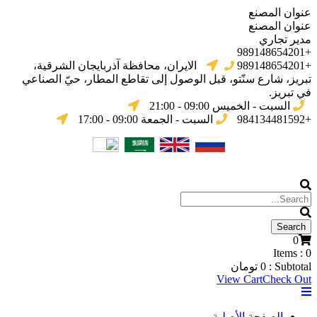
عنوان المصنع
عنوان المصنع
مدير تجاري
+989148654201
+989148654201
الایران، محافظة آذربایجان الشرقیة،
تبریز، شارع سنّتو، قبل الوصول إلى تقاطع المطار، حيّ الصناعي
في تبریز.
السبت - الخميس 09:00 - 21:00
+984134481592
السبت - الجمعة 09:00 - 17:00
0
Items :
0
Subtotal :
0
تومان
View Cart
Check Out
الصفحة الأصلية