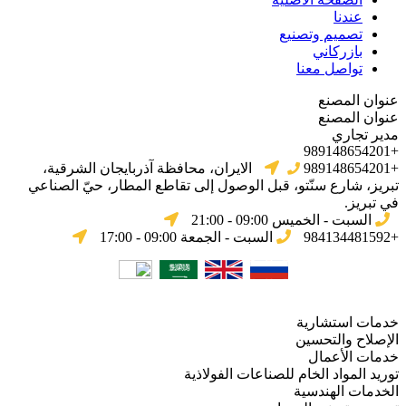
عندنا
تصميم وتصنيع
بازركاني
تواصل معنا
عنوان المصنع
عنوان المصنع
مدير تجاري
+989148654201
+989148654201
الایران، محافظة آذربایجان الشرقیة،
تبریز، شارع سنّتو، قبل الوصول إلى تقاطع المطار، حيّ الصناعي
في تبریز.
السبت - الخميس 09:00 - 21:00
+984134481592
السبت - الجمعة 09:00 - 17:00
خدمات استشارية
الإصلاح والتحسين
خدمات الأعمال
توريد المواد الخام للصناعات الفولاذية
الخدمات الهندسية