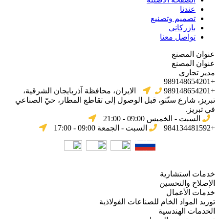
عندنا
تصميم وتصنيع
بازركاني
تواصل معنا
عنوان المصنع
عنوان المصنع
مدير تجاري
+989148654201
+989148654201
الایران، محافظة آذربایجان الشرقیة،
تبریز، شارع سنّتو، قبل الوصول إلى تقاطع المطار، حيّ الصناعي
في تبریز.
السبت - الخميس 09:00 - 21:00
+984134481592
السبت - الجمعة 09:00 - 17:00
خدمات استشارية
الإصلاح والتحسين
خدمات الأعمال
توريد المواد الخام للصناعات الفولاذية
الخدمات الهندسية