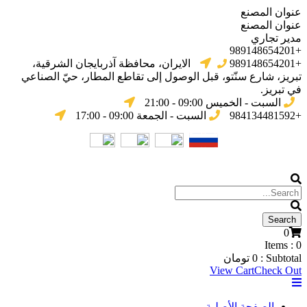
عنوان المصنع
عنوان المصنع
مدير تجاري
+989148654201
+989148654201
الایران، محافظة آذربایجان الشرقیة،
تبریز، شارع سنّتو، قبل الوصول إلى تقاطع المطار، حيّ الصناعي
في تبریز.
السبت - الخميس 09:00 - 21:00
+984134481592
السبت - الجمعة 09:00 - 17:00
0
Items :
0
Subtotal :
0
تومان
View Cart
Check Out
الصفحة الأصلية