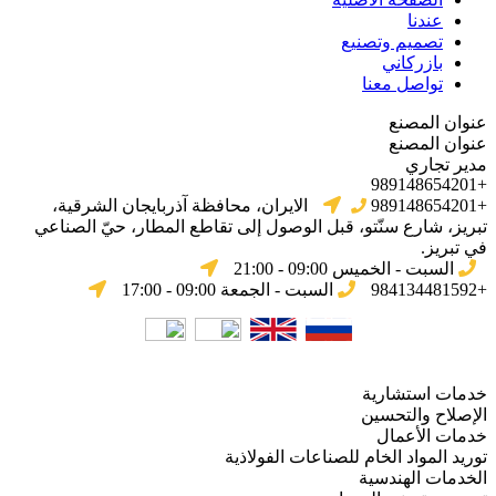
عندنا
تصميم وتصنيع
بازركاني
تواصل معنا
عنوان المصنع
عنوان المصنع
مدير تجاري
+989148654201
+989148654201
الایران، محافظة آذربایجان الشرقیة،
تبریز، شارع سنّتو، قبل الوصول إلى تقاطع المطار، حيّ الصناعي
في تبریز.
السبت - الخميس 09:00 - 21:00
+984134481592
السبت - الجمعة 09:00 - 17:00
خدمات استشارية
الإصلاح والتحسين
خدمات الأعمال
توريد المواد الخام للصناعات الفولاذية
الخدمات الهندسية