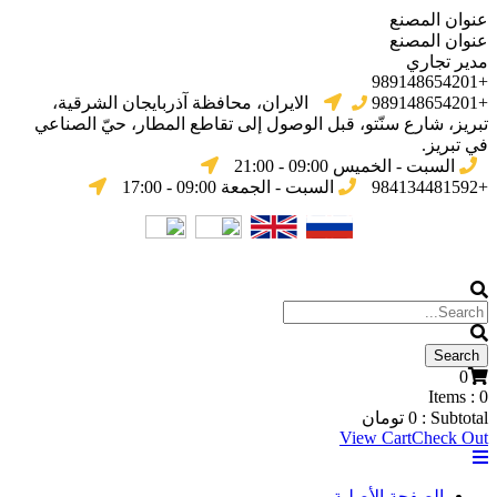
عنوان المصنع
عنوان المصنع
مدير تجاري
+989148654201
+989148654201
الایران، محافظة آذربایجان الشرقیة،
تبریز، شارع سنّتو، قبل الوصول إلى تقاطع المطار، حيّ الصناعي
في تبریز.
السبت - الخميس 09:00 - 21:00
+984134481592
السبت - الجمعة 09:00 - 17:00
0
Items :
0
Subtotal :
0
تومان
View Cart
Check Out
الصفحة الأصلية