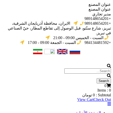
عنوان المصنع
عنوان المصنع
مدير تجاري
+989148654201
+989148654201
الایران، محافظة آذربایجان الشرقیة،
تبریز، شارع سنّتو، قبل الوصول إلى تقاطع المطار، حيّ الصناعي
في تبریز.
السبت - الخميس 09:00 - 21:00
+984134481592
السبت - الجمعة 09:00 - 17:00
0
Items :
0
Subtotal :
0
تومان
View Cart
Check Out
الصفحة الأصلية