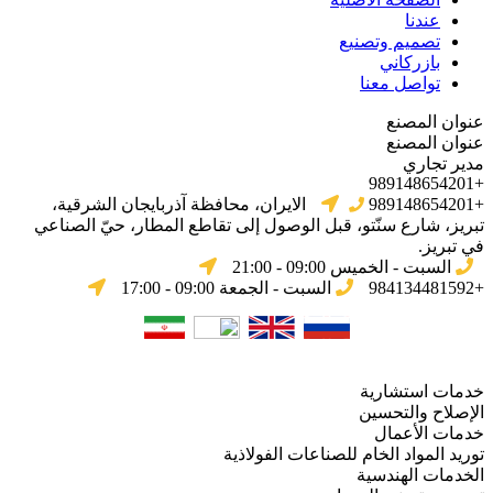
عندنا
تصميم وتصنيع
بازركاني
تواصل معنا
عنوان المصنع
عنوان المصنع
مدير تجاري
+989148654201
+989148654201
الایران، محافظة آذربایجان الشرقیة،
تبریز، شارع سنّتو، قبل الوصول إلى تقاطع المطار، حيّ الصناعي
في تبریز.
السبت - الخميس 09:00 - 21:00
+984134481592
السبت - الجمعة 09:00 - 17:00
خدمات استشارية
الإصلاح والتحسين
خدمات الأعمال
توريد المواد الخام للصناعات الفولاذية
الخدمات الهندسية