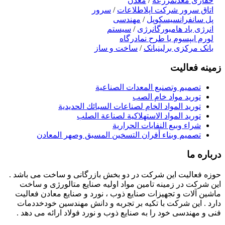
حفاری معدن
مزرعه
/
معدن
اتاق سرور شرکت اپل
اطلاعات
/
سرور
پل سانفرانسیسکو
پل
/
مهندسی
انرژی باد هامبورگ
انرژی
/
سیستم
لورم ایپسوم یا طرح‌ نما
درگاه
بانک مرکزی برلین
بانک
/
ساخت و ساز
زمینه فعالیت
تصميم وتصنيع المعدات الصناعية
توريد مواد خام الصب
توريد المواد الخام لصناعات السبائك الحديدية
توريد المواد الاستهلاكية لصناعة الصلب
شراء وبيع النفايات الحرارية
تصميم وبناء أفران التسخين المسبق وصهر المعادن
درباره ما
حوزه فعالیت این شرکت در دو بخش بازرگانی و ساخت می باشد .
این شرکت در زمینه تامین مواد اولیه صنایع متالورژی و ساخت
ماشین آلات و تجهیزات صنایع ذوب ، نورد و صنایع معادن فعالیت
دارد . این شرکت با تکیه بر تجربه و دانش مهندسین خودخددمات
فنی و مهندسی خود را به صنایع ذوب و نورد فولاد ارائه می دهد .