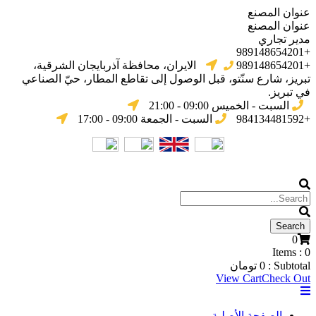
عنوان المصنع
عنوان المصنع
مدير تجاري
+989148654201
+989148654201
الایران، محافظة آذربایجان الشرقیة،
تبریز، شارع سنّتو، قبل الوصول إلى تقاطع المطار، حيّ الصناعي
في تبریز.
السبت - الخميس 09:00 - 21:00
+984134481592
السبت - الجمعة 09:00 - 17:00
0
Items :
0
Subtotal :
0
تومان
View Cart
Check Out
الصفحة الأصلية