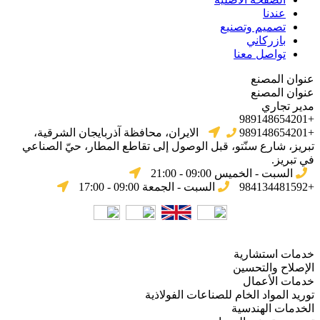
عندنا
تصميم وتصنيع
بازركاني
تواصل معنا
عنوان المصنع
عنوان المصنع
مدير تجاري
+989148654201
+989148654201
الایران، محافظة آذربایجان الشرقیة،
تبریز، شارع سنّتو، قبل الوصول إلى تقاطع المطار، حيّ الصناعي
في تبریز.
السبت - الخميس 09:00 - 21:00
+984134481592
السبت - الجمعة 09:00 - 17:00
خدمات استشارية
الإصلاح والتحسين
خدمات الأعمال
توريد المواد الخام للصناعات الفولاذية
الخدمات الهندسية