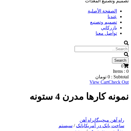
تصميم وتصنيع المعدات
الصفحة الأصلية
عندنا
تصميم وتصنيع
بازركاني
تواصل معنا
0
Items :
0
Subtotal :
0
تومان
View Cart
Check Out
نمونه کارها مدرن 4 ستونه
راه آهن میچبیگان
راه آهن
ساخت بانک در آمریکا
بانک
/
سیستم