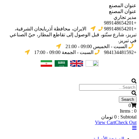
عنوان المصنع
عنوان المصنع
مدير تجاري
+989148654201
+989148654201
الایران، محافظة آذربایجان الشرقیة،
تبریز، شارع سنّتو، قبل الوصول إلى تقاطع المطار، حيّ الصناعي
في تبریز.
السبت - الخميس 09:00 - 21:00
+984134481592
السبت - الجمعة 09:00 - 17:00
0
Items :
0
Subtotal :
0
تومان
View Cart
Check Out
الصفحة الأصلية