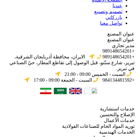
عندنا
تصميم وتصنيع
بازركاني
تواصل معنا
عنوان المصنع
عنوان المصنع
مدير تجاري
+989148654201
+989148654201
الایران، محافظة آذربایجان الشرقیة،
تبریز، شارع سنّتو، قبل الوصول إلى تقاطع المطار، حيّ الصناعي
في تبریز.
السبت - الخميس 09:00 - 21:00
+984134481592
السبت - الجمعة 09:00 - 17:00
خدمات استشارية
الإصلاح والتحسين
خدمات الأعمال
توريد المواد الخام للصناعات الفولاذية
الخدمات الهندسية