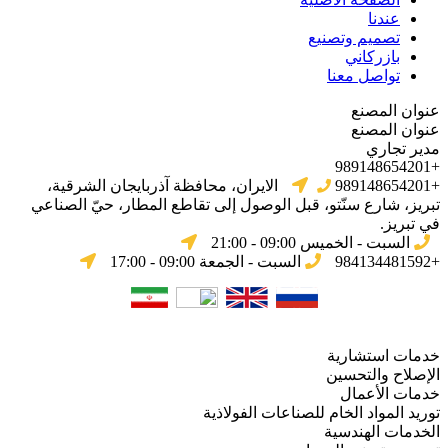
عندنا
تصميم وتصنيع
بازركاني
تواصل معنا
عنوان المصنع
عنوان المصنع
مدير تجاري
+989148654201
+989148654201
الایران، محافظة آذربایجان الشرقیة،
تبریز، شارع سنّتو، قبل الوصول إلى تقاطع المطار، حيّ الصناعي
في تبریز.
السبت - الخميس 09:00 - 21:00
+984134481592
السبت - الجمعة 09:00 - 17:00
خدمات استشارية
الإصلاح والتحسين
خدمات الأعمال
توريد المواد الخام للصناعات الفولاذية
الخدمات الهندسية