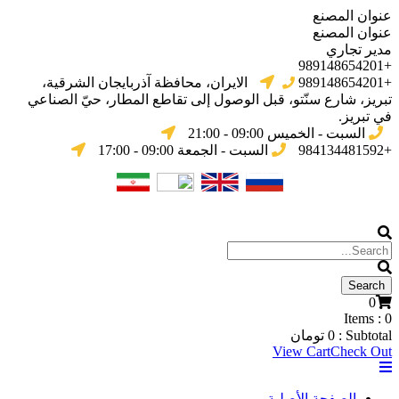
عنوان المصنع
عنوان المصنع
مدير تجاري
+989148654201
+989148654201
الایران، محافظة آذربایجان الشرقیة،
تبریز، شارع سنّتو، قبل الوصول إلى تقاطع المطار، حيّ الصناعي
في تبریز.
السبت - الخميس 09:00 - 21:00
+984134481592
السبت - الجمعة 09:00 - 17:00
0
Items :
0
Subtotal :
0
تومان
View Cart
Check Out
الصفحة الأصلية