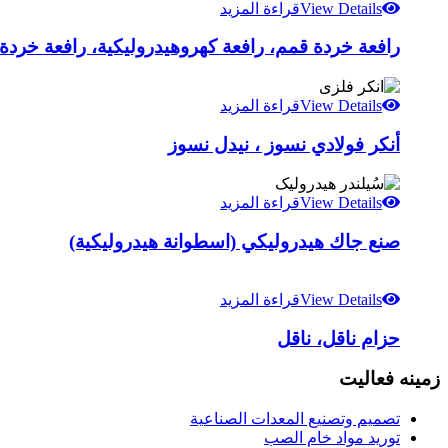
View Details
قراءة المزيد
رافعة خردة قمم، رافعة كهروهيدروليكية، رافعة خردة
View Details
قراءة المزيد
أنكر فولادي نسوز ، نيدل نسوز
View Details
قراءة المزيد
صنع جاك هيدروليكي (اسطوانة هيدروليكية)
View Details
قراءة المزيد
حزام ناقل، ناقل
زمینه فعالیت
تصميم وتصنيع المعدات الصناعية
توريد مواد خام الصب