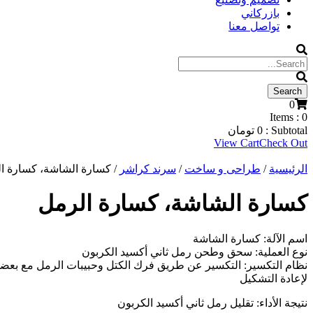
بازركاني
تواصل معنا
0
Items :
0
Subtotal :
0
تومان
View Cart
Check Out
الرئيسية
/
طراحی و ساخت
/
سرند کراشر
/ كسارة الشاشة، كسارة ا
كسارة الشاشة، كسارة الرمل
اسم الآلة: كسارة الشاشة
نوع العملية: سحق وطحن رمل ثاني أكسيد الكربون
نظام التكسير: التكسير عن طريق فرك الكتل وحبيبات الرمل مع بعضها ا
لإعادة التشكيل
نتيجة الأداء: تقليل رمل ثاني أكسيد الكربون