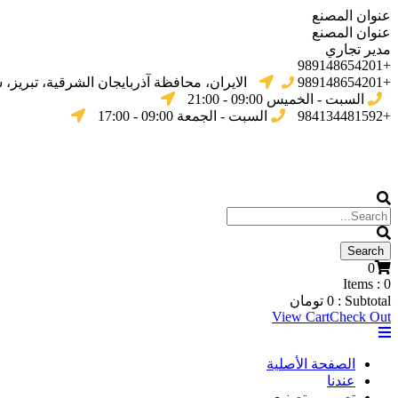
عنوان المصنع
عنوان المصنع
مدير تجاري
+989148654201
+989148654201
الایران، محافظة آذربایجان الشرقیة، تبریز،
السبت - الخميس 09:00 - 21:00
+984134481592
السبت - الجمعة 09:00 - 17:00
0
Items :
0
Subtotal :
0
تومان
View Cart
Check Out
الصفحة الأصلية
عندنا
تصميم وتصنيع