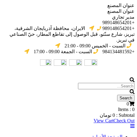
عنوان المصنع
عنوان المصنع
مدير تجاري
+989148654201
+989148654201
الایران، محافظة آذربایجان الشرقیة،
تبریز، شارع سنّتو، قبل الوصول إلى تقاطع المطار، حيّ الصناعي
في تبریز.
السبت - الخميس 09:00 - 21:00
+984134481592
السبت - الجمعة 09:00 - 17:00
0
Items :
0
Subtotal :
0
تومان
View Cart
Check Out
الصفحة الأصلية