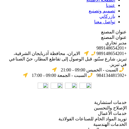
عندنا
تصميم وتصنيع
بازركاني
تواصل معنا
عنوان المصنع
عنوان المصنع
مدير تجاري
+989148654201
+989148654201
الایران، محافظة آذربایجان الشرقیة،
تبریز، شارع سنّتو، قبل الوصول إلى تقاطع المطار، حيّ الصناعي
في تبریز.
السبت - الخميس 09:00 - 21:00
+984134481592
السبت - الجمعة 09:00 - 17:00
خدمات استشارية
الإصلاح والتحسين
خدمات الأعمال
توريد المواد الخام للصناعات الفولاذية
الخدمات الهندسية