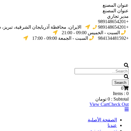
عنوان المصنع
عنوان المصنع
مدير تجاري
+989148654201
+989148654201
الایران، محافظة آذربایجان الشرقیة، تبریز،
السبت - الخميس 09:00 - 21:00
+984134481592
السبت - الجمعة 09:00 - 17:00
0
Items :
0
Subtotal :
0
تومان
View Cart
Check Out
الصفحة الأصلية
عندنا
تصميم وتصنيع