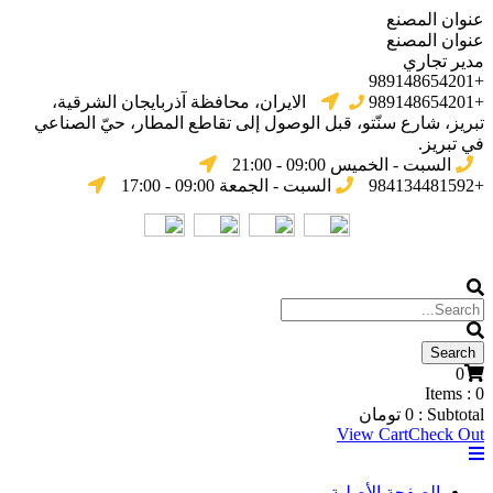
عنوان المصنع
عنوان المصنع
مدير تجاري
+989148654201
+989148654201
الایران، محافظة آذربایجان الشرقیة،
تبریز، شارع سنّتو، قبل الوصول إلى تقاطع المطار، حيّ الصناعي
في تبریز.
السبت - الخميس 09:00 - 21:00
+984134481592
السبت - الجمعة 09:00 - 17:00
0
Items :
0
Subtotal :
0
تومان
View Cart
Check Out
الصفحة الأصلية