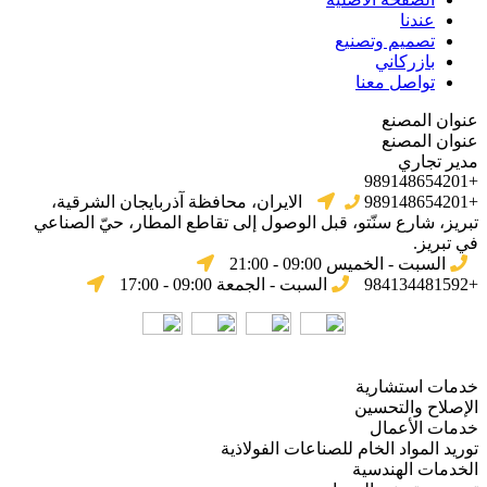
عندنا
تصميم وتصنيع
بازركاني
تواصل معنا
عنوان المصنع
عنوان المصنع
مدير تجاري
+989148654201
+989148654201
الایران، محافظة آذربایجان الشرقیة،
تبریز، شارع سنّتو، قبل الوصول إلى تقاطع المطار، حيّ الصناعي
في تبریز.
السبت - الخميس 09:00 - 21:00
+984134481592
السبت - الجمعة 09:00 - 17:00
خدمات استشارية
الإصلاح والتحسين
خدمات الأعمال
توريد المواد الخام للصناعات الفولاذية
الخدمات الهندسية